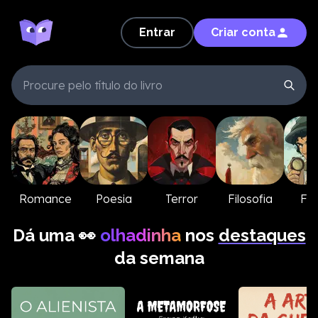
Entrar
Criar conta
Romance
Poesia
Terror
Filosofia
Fic
Dá uma 👀
olhadinha
nos
destaques
da semana