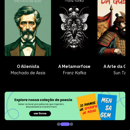
O Alienista
A Metamorfose
A Arte da Gu
Machado de Assis
Franz Kafka
Sun Tzu